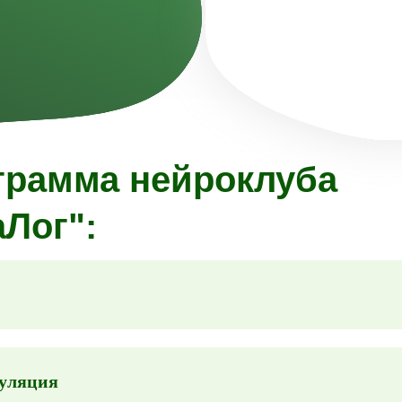
грамма нейроклуба
Лог":
муляция