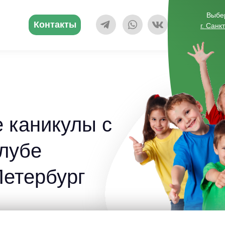
Выбер
Контакты
г. Санк
 каникулы с
лубе
Петербург