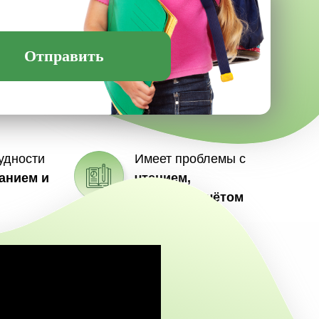
Отправить
удности
Имеет проблемы с
анием и
чтением,
письмом, счётом