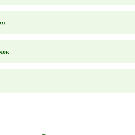
ия
лок